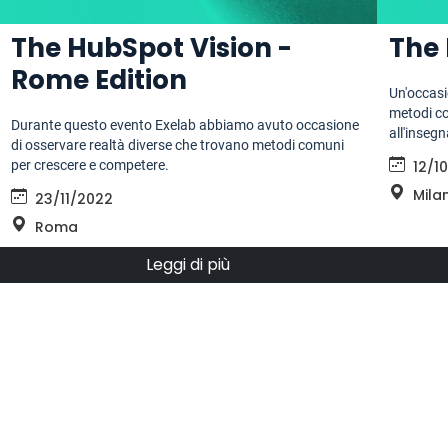
The HubSpot Vision -
The 
Rome Edition
Un'occasi
metodi co
Durante questo evento Exelab abbiamo avuto occasione
all'insegn
di osservare realtà diverse che trovano metodi comuni
per crescere e competere.
12/1
Mila
23/11/2022
Roma
Leggi di più