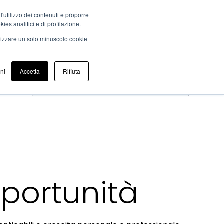
IT
 l'utilizzo dei contenuti e proporre
kies analitici e di profilazione.
Get in Touch
tati
Insights
Chi siamo
tilizzare un solo minuscolo cookie
ni
Accetta
Rifiuta
pportunità