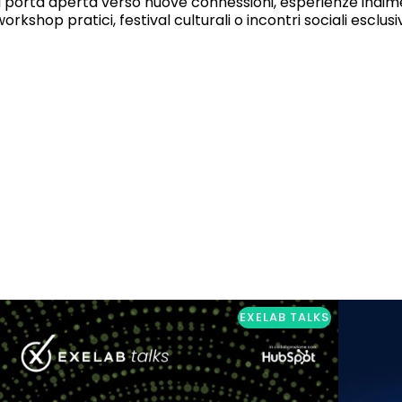
a porta aperta verso nuove connessioni, esperienze indime
orkshop pratici, festival culturali o incontri sociali esclus
EXELAB TALKS