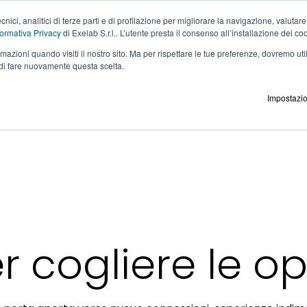
nici, analitici di terze parti e di profilazione per migliorare la navigazione, valutare
formativa Privacy
di Exelab S.r.l.. L’utente presta il consenso all’installazione dei coo
Soluzioni
Tecnologia
Come lavoriamo
Risul
mazioni quando visiti il ​​nostro sito. Ma per rispettare le tue preferenze, dovremo u
di fare nuovamente questa scelta.
Impostazio
r cogliere le o