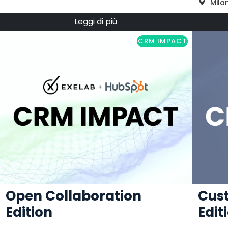
Mila
Leggi di più
CRM IMPACT
Open Collaboration
Cus
Edition
Edit