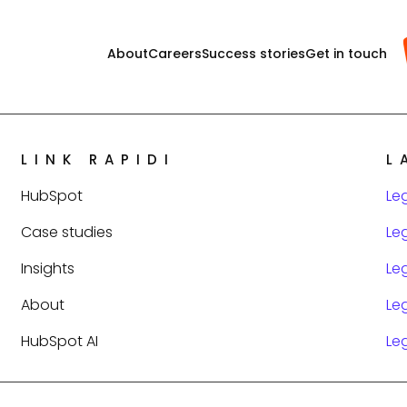
About
Careers
Success stories
Get in touch
LINK RAPIDI
L
HubSpot
Le
Case studies
Le
Insights
Le
About
Le
HubSpot AI
Le