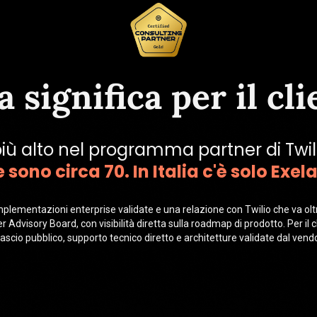
 significa per il cl
o più alto nel programma partner di Twil
 sono circa 70. In Italia c'è solo Exel
plementazioni enterprise validate e una relazione con Twilio che va olt
Advisory Board, con visibilità diretta sulla roadmap di prodotto. Per il 
ilascio pubblico, supporto tecnico diretto e architetture validate dal vendo