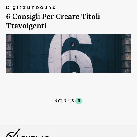
Digital
Inbound
6 Consigli Per Creare Titoli
Travolgenti
2
3
4
5
6