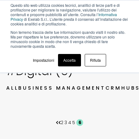
Questo sito web utilizza cookies tecnici, analitici di terze parti e di
profilazione per migliorare la navigazione, valutare l'utilizzo dei
contenuti e proporre pubblicità all’utente. Consulta l’
Informativa
Privacy
di Exelab S.r.l.. L’utente presta il consenso all’installazione dei
cookies analitici e di profilazione.
Non terremo traccia delle tue informazioni quando visiti il ​​nostro sito.
BLOG
Ma per rispettare le tue preferenze, dovremo utilizzare un solo
minuscolo cookie in modo che non ti venga chiesto di fare
nuovamente questa scelta.
Impostazioni
Accetta
Rifiuta
#Digital (6)
ALL
BUSINESS MANAGEMENT
CRM
HUB
2
3
4
5
6