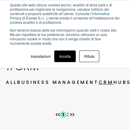
Questo sito web utilizza cookies tecnici, analitici di terze parti e di
profilazione per migliorare la navigazione, valutare l'utilizzo dei
contenuti e proporre pubblicità all’utente. Consulta l’
Informativa
Privacy
di Exelab S.r.l.. L’utente presta il consenso all’installazione dei
cookies analitici e di profilazione.
Non terremo traccia delle tue informazioni quando visiti il ​​nostro sito.
BLOG
Ma per rispettare le tue preferenze, dovremo utilizzare un solo
minuscolo cookie in modo che non ti venga chiesto di fare
nuovamente questa scelta.
Impostazioni
Accetta
Rifiuta
#CRM
ALL
BUSINESS MANAGEMENT
CRM
HUB
1
2