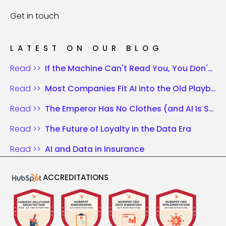
Get in touch
LATEST ON OUR BLOG
Read >>
If the Machine Can't Read You, You Don't Exist
Read >>
Most Companies Fit AI into the Old Playbook. Those Who Win Rewrite the Rules.
Read >>
The Emperor Has No Clothes (and AI Is Shouting It)
Read >>
The Future of Loyalty in the Data Era
Read >>
AI and Data in Insurance
ACCREDITATIONS