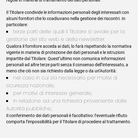
regole in materia di trattamento dei dati personali.
Il Titolare condivide le informazioni personali degli interessati con
alcuni fornitori che lo coadiuvano nella gestione dei riscontri. In
particolare:
terze parti delle quali il Titolare si avvale per la
gestione del sito web e della newsletter.
Qualora il fornitore acceda ai dati, lo farà rispettando la normativa
vigente in materia di protezione dei dati personali e le istruzioni
impartite dal Titolare. Quest’ultimo non comunica informazioni
personali ad altre terze parti senza il consenso dell’interessato, a
meno che ciò non sia richiesto dalla legge o da un’Autorità:
nel caso in cui sia necessario per motivi di
sicurezza nazionale;
per motivi di interesse generale;
in relazione ad una richiesta proveniente dalle
Autorità pubbliche.;
Il conferimento dei dati personali è facoltativo: l’eventuale rifiuto
comporta l’impossibilità per il Titolare di procedere al trattamento.