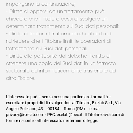
impongano la continuazione;
Diritto di opporsi ad un trattamento: può
chiedere che il Titolare cessi di svolgere un
determinato trattamento sui Suoi dati personali;
Diritto di limitare il trattamento: ha il diritto di
richiedere che il Titolare limiti le operazioni di
trattamento sui Suoi dati personali;
Diritto alla portabilità del dato: ha il diritto di
ottenere una copia dei Suoi dati in un formato
strutturato ed informaticamente trasferibile ad
altro Titolare.
L’interessato può – senza nessuna particolare formalità –
esercitare i propri diritti rivolgendosi al Titolare, Exelab S.r.l., Via
Angelo Poliziano, 43 – 00184 – Roma (RM) – e-mail:
privacy@exelab.com - PEC: exelab@pec.it. Il Titolare avrà cura di
fornire riscontro all’interessato nei termini di legge.