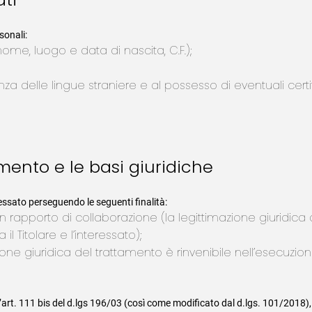
sonali:
nome, luogo e data di nascita, C.F.);
enza delle lingue straniere e al possesso di eventuali certif
amento e le basi giuridiche
eressato perseguendo le seguenti finalità:
 un rapporto di collaborazione (la legittimazione giuridica
l Titolare e l’interessato);
zione giuridica del trattamento è rinvenibile nell’esecuzi
ll’art. 111 bis del d.lgs 196/03 (così come modificato dal d.lgs. 101/2018),