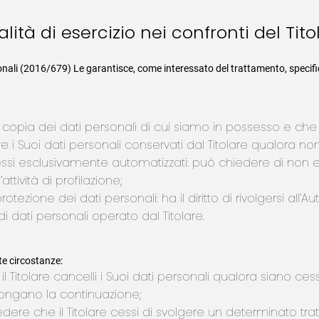
dalità di esercizio nei confronti del Ti
nali (2016/679) Le garantisce, come interessato del trattamento, specifici 
una copia dei dati personali di cui siamo in possesso e ch
ificare i Suoi dati personali conservati dal Titolare qualora n
cessi esclusivamente automatizzati: può chiedere di non e
ttività di profilazione;
 protezione dei dati personali: ha il diritto di rivolgersi all
 dati personali operato dal Titolare.
ate circostanze:
 il Titolare cancelli i Suoi dati personali qualora siano ce
pongano la continuazione;
edere che il Titolare cessi di svolgere un determinato tra