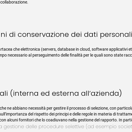
i collaborazione.
ni di conservazione dei dati personal
cartacea che elettronica (servers, database in cloud, software applicativi et
empo necessario al perseguimento delle finalità per le quali sono state rac
i (interna ed esterna all’azienda)
 che ne abbiano necessità per gestire il processo di selezione, con particol
sull’importanza del rispetto dei principi e delle regole in materia di trattam
 con alcuni fornitori che lo coadiuvano nella gestione del rapporto. In parti
per la gestione delle procedure selettive (ad esempio socie