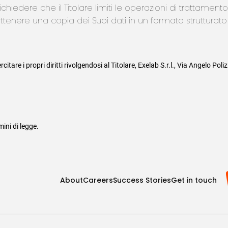
di richiedere che il Titolare limiti le operazioni di trattament
o di ottenere una copia dei Suoi dati in un formato struttur
itare i propri diritti rivolgendosi al Titolare, Exelab S.r.l., Via Angelo P
mini di legge.
About
Careers
Success Stories
Get in touch