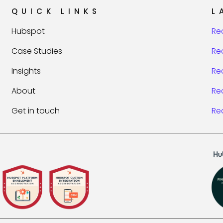
QUICK LINKS
L
Hubspot
Re
Case Studies
Re
Insights
Re
About
Re
Get in touch
Re