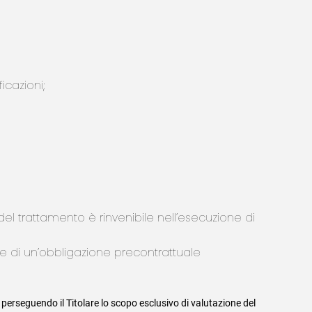
icazioni;
 del trattamento è rinvenibile nell’esecuzione di
one di un’obbligazione precontrattuale
 perseguendo il Titolare lo scopo esclusivo di valutazione del