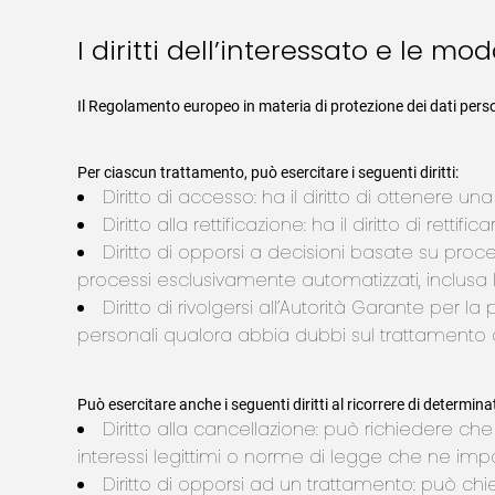
I diritti dell’interessato e le mo
Il Regolamento europeo in materia di protezione dei dati perso
Per ciascun trattamento, può esercitare i seguenti diritti:
Diritto di accesso: ha il diritto di ottenere 
Diritto alla rettificazione: ha il diritto di rett
Diritto di opporsi a decisioni basate su pro
processi esclusivamente automatizzati, inclusa l’a
Diritto di rivolgersi all’Autorità Garante per la
personali qualora abbia dubbi sul trattamento di
Può esercitare anche i seguenti diritti al ricorrere di determin
Diritto alla cancellazione: può richiedere che
interessi legittimi o norme di legge che ne im
Diritto di opporsi ad un trattamento: può chi