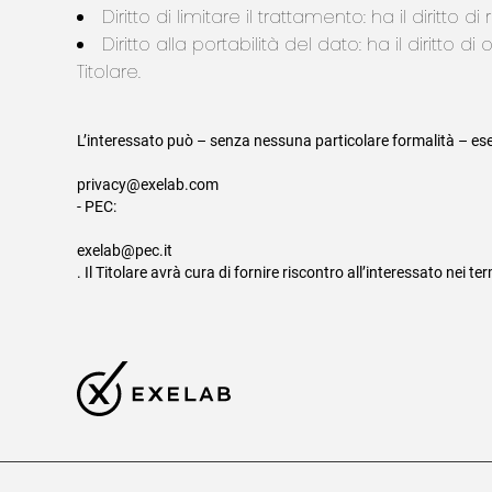
Diritto di limitare il trattamento: ha il diritto 
Diritto alla portabilità del dato: ha il diritt
Titolare.
L’interessato può – senza nessuna particolare formalità – eserc
privacy@exelab.com
- PEC:
exelab@pec.it
. Il Titolare avrà cura di fornire riscontro all’interessato nei ter