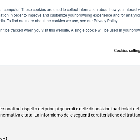
ur computer. These cookies are used to collect information about how you interact w
tion in order to improve and customize your browsing experience and for analytics
dia. To find out more about the cookies we use, see our Privacy Policy
Solutions
Technology
How we work
on’t be tracked when you visit this website. A single cookie will be used in your b
l trattamento dei 
Cookies settin
ati personali nel rispetto dei principi generali e delle disposizioni particol
 normativa citata, La informiamo delle seguenti caratteristiche del trattam
ati