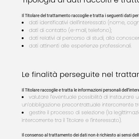
Il Titolare del trattamento raccoglie e tratta i seguenti dati per
dati identificativi dell’interessato (nome, cog
dati di contatto (e-mail, telefono);
dati relativi al percorso di studi, alla conosc
dati attinenti alle esperienze professionali.
Le finalità perseguite nel tratt
Il Titolare raccoglie e tratta le informazioni personali dell’int
valutare l’eventuale possibilità di instaurare
un’obbligazione precontrattuale intercorrente tra i
gestire il processo di selezione (la legittima
intercorrente tra il Titolare e l’interessato).
Il consenso al trattamento dei dati non è richiesto ai sensi de