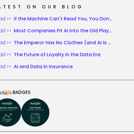
ATEST ON OUR BLOG
ad >>
If the Machine Can't Read You, You Don't Exist
ad >>
Most Companies Fit AI into the Old Playbook. Those Who Win Rewrite the Rules.
ad >>
The Emperor Has No Clothes (and AI Is Shouting It)
ad >>
The Future of Loyalty in the Data Era
ad >>
AI and Data in Insurance
BADGES