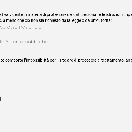
mativa vigente in materia di protezione dei dati personali e le istruzioni i
o, a meno che ciò non sia richiesto dalla legge o da un’Autorità:
icurezza nazionale;
le Autorità pubbliche.
fiuto comporta l’impossibilità per il Titolare di procedere al trattamento, a
i