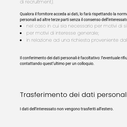
di recruitment).
Qualora il fornitore acceda ai dati, lo farà rispettando la nor
personali ad altre terze parti senza il consenso dell’interessat
nel caso in cui sia necessario per motivi di s
per motivi di interesse generale;
in relazione ad una richiesta proveniente dal
Il conferimento dei dati personali è facoltativo: l’eventuale ri
contattando quest’ultimo per un colloquio.
Trasferimento dei dati personal
I dati dell’interessato non vengono trasferiti all’estero.