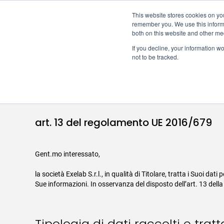
This website stores cookies on yo
remember you. We use this informa
both on this website and other me
If you decline, your information w
not to be tracked.
Informativa su
art. 13 del regolamento UE 2016/679
Gent.mo interessato,
la società Exelab S.r.l., in qualità di Titolare, tratta i Suoi d
Sue informazioni. In osservanza del disposto dell’art. 13 della
Tipologia di dati raccolti e tratt