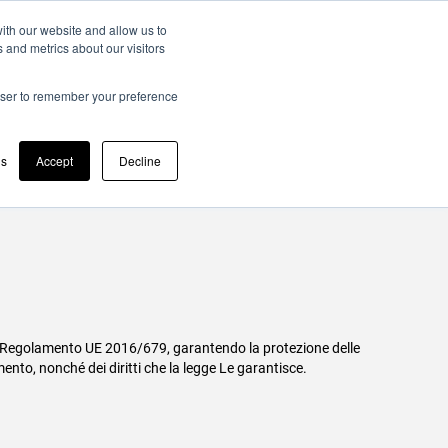
EN
ith our website and allow us to
 and metrics about our visitors
Get in Touch
Results
Insights
About
rowser to remember your preference
dati personali
gs
Accept
Decline
ari del Regolamento UE 2016/679, garantendo la protezione delle
ento, nonché dei diritti che la legge Le garantisce.