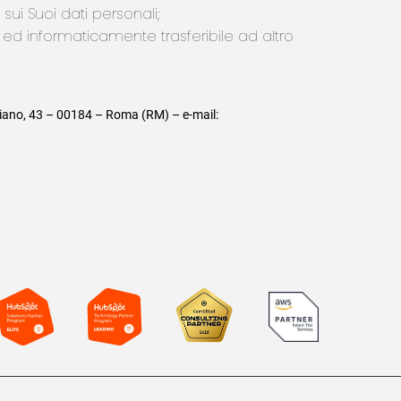
o sui Suoi dati personali;
ato ed informaticamente trasferibile ad altro
oliziano, 43 – 00184 – Roma (RM) – e-mail: