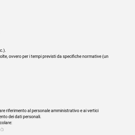
i
c.).
colte, ovvero per i tempi previsti da specifiche normative (un
are riferimento al personale amministrativo e ai vertici
ento dei dati personali.
colare:
tà