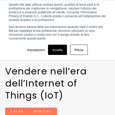
Questo sito web utilizza cookies tecnici, analitici di terze parti e di
profilazione per migliorare la navigazione, valutare l'utilizzo dei
contenuti e proporre pubblicità all’utente. Consulta l’
Informativa
Privacy
di Exelab S.r.l.. L’utente presta il consenso all’installazione dei
cookies analitici e di profilazione.
Non terremo traccia delle tue informazioni quando visiti il ​​nostro sito.
BLOG >
VENDERE NELL’ERA
Ma per rispettare le tue preferenze, dovremo utilizzare un solo
DELL’INTERNET OF THINGS (IOT)
minuscolo cookie in modo che non ti venga chiesto di fare
nuovamente questa scelta.
Impostazioni
Accetta
Rifiuta
23 GIUGNO 2020
V
e
n
d
e
r
e
n
e
l
l
’
e
r
a
d
e
l
l
’
I
n
t
e
r
n
e
t
o
f
T
h
i
n
g
s
(
I
o
T
)
SALES
DIGITAL