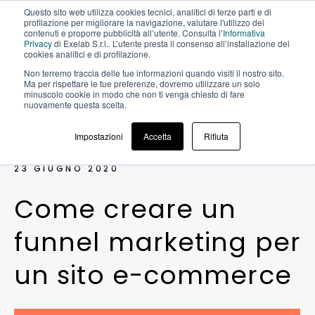
Questo sito web utilizza cookies tecnici, analitici di terze parti e di
profilazione per migliorare la navigazione, valutare l'utilizzo dei
contenuti e proporre pubblicità all’utente. Consulta l’
Informativa
Privacy
di Exelab S.r.l.. L’utente presta il consenso all’installazione dei
cookies analitici e di profilazione.
Non terremo traccia delle tue informazioni quando visiti il ​​nostro sito.
BLOG >
COME CREARE UN FUNNEL
Ma per rispettare le tue preferenze, dovremo utilizzare un solo
MARKETING PER UN SITO E-
minuscolo cookie in modo che non ti venga chiesto di fare
COMMERCE
nuovamente questa scelta.
Impostazioni
Accetta
Rifiuta
23 GIUGNO 2020
C
o
m
e
c
r
e
a
r
e
u
n
f
u
n
n
e
l
m
a
r
k
e
t
i
n
g
p
e
r
u
n
s
i
t
o
e
-
c
o
m
m
e
r
c
e