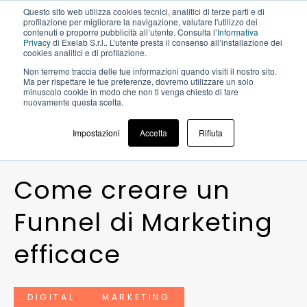
Questo sito web utilizza cookies tecnici, analitici di terze parti e di
profilazione per migliorare la navigazione, valutare l'utilizzo dei
contenuti e proporre pubblicità all’utente. Consulta l’
Informativa
Privacy
di Exelab S.r.l.. L’utente presta il consenso all’installazione dei
cookies analitici e di profilazione.
Non terremo traccia delle tue informazioni quando visiti il ​​nostro sito.
BLOG >
COME CREARE UN FUNNEL
Ma per rispettare le tue preferenze, dovremo utilizzare un solo
DI MARKETING EFFICACE
minuscolo cookie in modo che non ti venga chiesto di fare
nuovamente questa scelta.
Impostazioni
Accetta
Rifiuta
23 GIUGNO 2020
C
o
m
e
c
r
e
a
r
e
u
n
F
u
n
n
e
l
d
i
M
a
r
k
e
t
i
n
g
e
f
f
i
c
a
c
e
DIGITAL
MARKETING