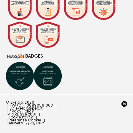
BADGES
© Exelab, 2026
P.IVA/C.F. 08990591003
PEC
exelab@pec.it
Privacy Policy
M.o.g. 231/2001
Cookie Policy
Preferenze Cookie
Delibera 12/23/CIR*