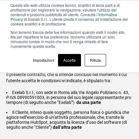
Questo sito web utilizza cookies tecnici, analitici di terze parti e di
profilazione per migliorare la navigazione, valutare l'utilizzo dei
contenuti e proporre pubblicità all’utente. Consulta l’
Informativa
Privacy
di Exelab S.r.l.. L’utente presta il consenso all’installazione dei
cookies analitici e di profilazione.
Non terremo traccia delle tue informazioni quando visiti il ​​nostro sito.
Contratto di licenza
Ma per rispettare le tue preferenze, dovremo utilizzare un solo
minuscolo cookie in modo che non ti venga chiesto di fare
nuovamente questa scelta.
d’uso di software
Impostazioni
Accetta
Rifiuta
Il presente contratto, che si intende concluso nel momento il cui
l’utente accetta le condizioni ivi indicate, è stipulato tra:
Exelab S.r.l., con sede in Roma alla Via Angelo Poliziano n. 43,
P.IVA 08990591003, in persona del suo legale rappresentante pro
tempore (di seguito anche “Exelab”)
da una parte
Il Cliente, inteso quale soggetto, persona fisica o giuridica che
agisce nell’esercizio di un’attività professionale, che, tramite la
piattaforma HubSpot, acquista la licenza d’uso del software (di
seguito anche “Cliente”)
dall’altra parte